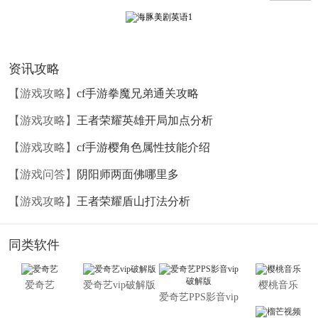
海豚美剧英语官方介绍：
海豚美剧英语，美剧迷追剧过级必备杀器！
-元芳，美剧你怎么看？
资讯攻略
-大人，我当然用《海豚美剧英语》看！
考级目标匹配美剧：您选择英语考级目标，海豚君自动
【游戏攻略】
cf手游拳魔兄弟通关攻略
为您筛选最适合剧集，从此免去寻找剧集的苦恼，请尽情慵
【游戏攻略】
王者荣耀英雄开局加点分析
懒的躺床上成为美剧宅吧！
【游戏攻略】
cf手游樱角色属性技能介绍
中英字幕任您切换：双语、英文、无字三种字幕模式，
【游戏问答】
阴阳师两面佛哪里多
任您切换，duang!duang!duang! 也许一开始你是拒绝的，但是
看到这里是不是觉得像加了特效一样？绝对满足想要通过看
【游戏攻略】
王者荣耀盾山打法分析
美剧学英语的您的需求！
考级词汇突出亮度：那些年，看美剧过程中匆匆飘过的
同类软件
单词儿是不是都被你遗忘了呢？不要紧，只要您选定了考级
目标，考级词汇凸显在屏幕中央。看过，笑过，绝不错过！
爱奇艺
爱奇艺vip破解版
樱桃音乐
爱奇艺PPS影音vip
剧后习题增加效率：剧后配套习题，助您过级。看到这
破解版