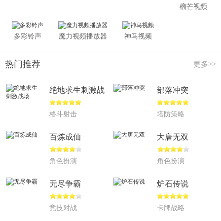
儿，你会发现原来过英语四六级也可以如此的优雅。追剧，
榴芒视频
过级，根本停不下来！
诚意推荐！无需多说，请速度下载体验惊喜！反正我是
多彩铃声
魔力视频播放器
神马视频
信了。
热门推荐
更多>>
海豚美剧英语v1.0.1更新日志：
绝地求生刺激战
部落冲突
调整播放界面比例：播放界面黄金比例，作为APP也要
场
颜值爆表！
格斗射击
塔防策略
完善反馈机制：实时分享使用体验，交流心得。吐槽赞
百炼成仙
大唐无双
美，想来就来！
增加小秘书服务：小秘书提醒更新最新美剧。海量剧
角色扮演
角色扮演
集，酣畅淋漓！
无尽争霸
炉石传说
竞技对战
卡牌战略