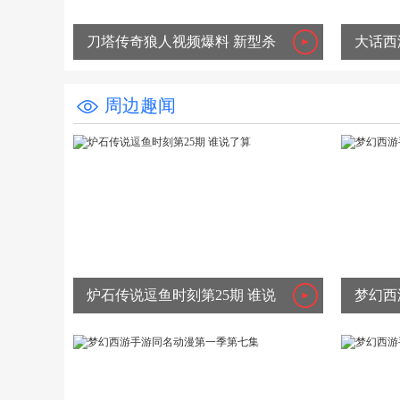
刀塔传奇狼人视频爆料 新型杀
大话西
戮机器
赞
周边趣闻
炉石传说逗鱼时刻第25期 谁说
梦幻西
了算
第十三