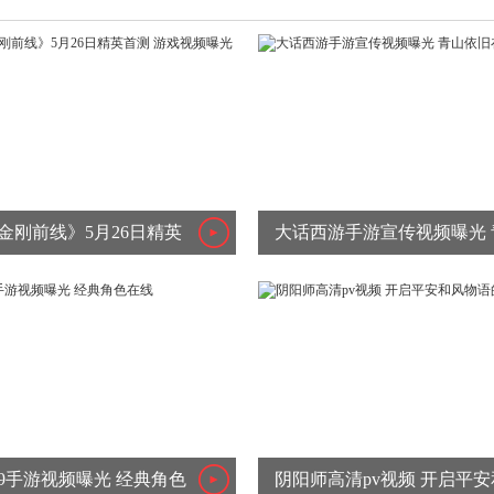
金刚前线》5月26日精英
大话西游手游宣传视频曝光 
游戏视频曝光
山依旧在
9手游视频曝光 经典角色
阴阳师高清pv视频 开启平安