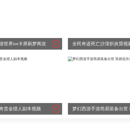
游世界ios卡屏刷梦阁攻
全民奇迹死亡沙漠炽炎窟视
阁卡屏教学视频
炽炎窟副本怎么打
奇赏金猎人副本视频
梦幻西游手游简易装备出世 
易也许就这么简单