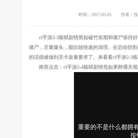
时间：2017-03-01
作者：佚
cf手游2-3炼狱剧情势如破竹前期和僵尸保持
僵尸，尽量爆头，能比较快速的清理。在启动切割
的话很难做到关卡血量要求了。来看看cf手游2-3
推荐点击：cf手游2-4炼狱剧情危如累卵通关视