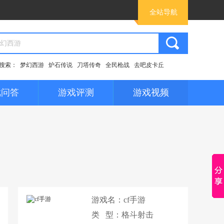
全站导航
搜索：
梦幻西游
炉石传说
刀塔传奇
全民枪战
去吧皮卡丘
戏问答
游戏评测
游戏视频
游戏名：
cf手游
类 型：格斗射击