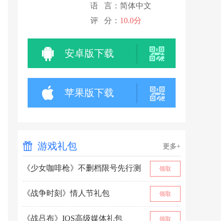
语 言：简体中文
评 分：
10.0分
安卓版下载
苹果版下载
游戏礼包
更多+
《少女咖啡枪》不删档限号先行测
领取
试激活码
《战争时刻》情人节礼包
领取
《战吕布》IOS高级媒体礼包
领取