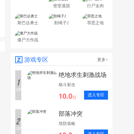
密室逃脱
行尸走肉
斯巴达勇士
割绳子2
罪恶之地
僵尸大作战
游戏专区
更多+
绝地求生刺激战场
1
格斗射击
TOP
10.0
进入专区
分
部落冲突
2
塔防策略
TOP
进入专区