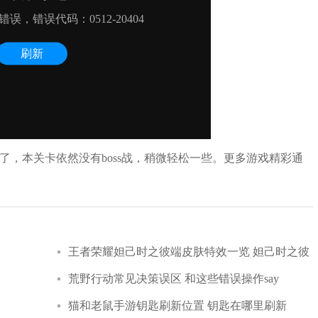
了，本关卡依然没有boss战，稍微轻松一些。更多游戏精彩通
王者荣耀妲己时之彼端皮肤特效一览 妲己时之彼
荒野行动常见决策误区 和这些错误操作say
端皮肤怎么样
猫和老鼠手游钥匙刷新位置 钥匙在哪里刷新
goodbye