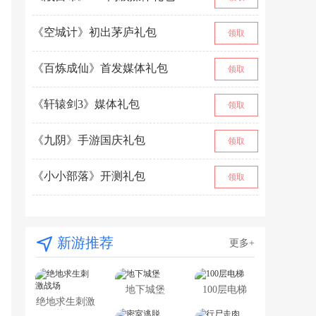
《空城计》初出茅庐礼包
领取
《百炼成仙》首发媒体礼包
领取
《轩辕剑3》媒体礼包
领取
《九阴》手游国庆礼包
领取
《小小部落》开测礼包
领取
新游推荐
更多+
地下城堡
100层电梯
绝地求生刺激
战场